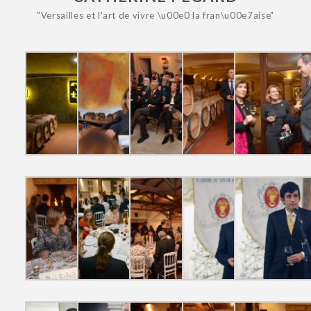
"Versailles et l'art de vivre \u00e0 la fran\u00e7aise"